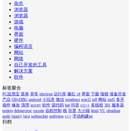
杂念
浏览器
浏览器
游戏
电脑
界面
硬件
编程语言
网站
网络
自己开发的工具
解决方案
软件
标签聚合
PC应用宝
菜单
异常
electron
运行库
爆红
c#
界面
下载
报错
准备开发
产品
OllyDBG
android
小玩意
微信
windows
win11
ie8
网站
md5
多开
插件
修改
清理
scrcpy
软件
源代码
bat
抖音
c/c++
多线程
301
服务器
nodejs
debugview
vscode
远程控制
栈
百度
大小端
html
VC
obsidian
node
jquery
java
websocket
webview
c++
手动构建pe
归档