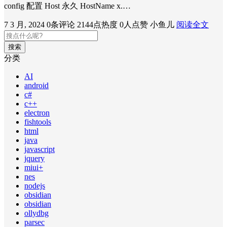
config 配置 Host 永久 HostName x.…
7 3 月, 2024
0条评论
2144点热度
0人点赞
小鱼儿
阅读全文
搜索
分类
AI
android
c#
c++
electron
fishtools
html
java
javascript
jquery
miui+
nes
nodejs
obsidian
obsidian
ollydbg
parsec