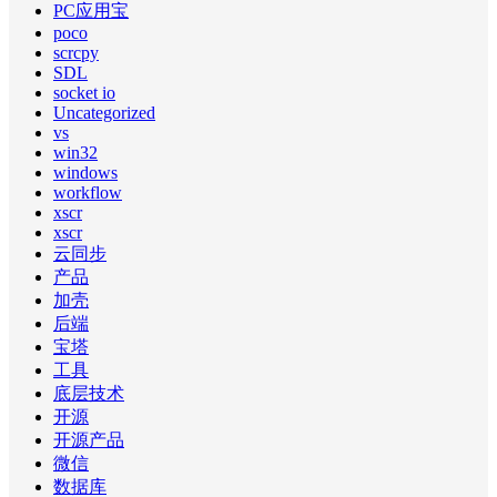
PC应用宝
poco
scrcpy
SDL
socket io
Uncategorized
vs
win32
windows
workflow
xscr
xscr
云同步
产品
加壳
后端
宝塔
工具
底层技术
开源
开源产品
微信
数据库