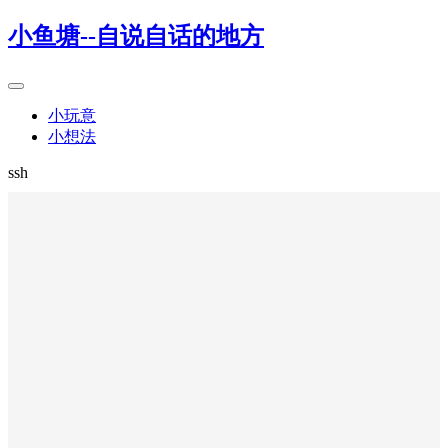
小鱼塘--自说自话的地方
小玩意
小想法
ssh