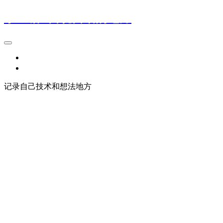
小鱼塘--自说自话的地方
小玩意
小想法
记录自己技术和想法地方