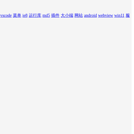
vscode
菜单
ie8
运行库
md5
插件
大小端
网站
android
webview
win11
服