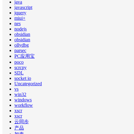
java
javascript
jquery
miui+
nes
nodejs
obsidian
obsidian
ollydbg
parsec
PC应用宝
poco
scrcpy
SDL
socket io
Uncategorized
vs
win32
windows
workflow
xscr
xscr
云同步
产品