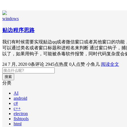
windows
贴边程序思路
我们有时候需要实现贴边qq或者微信窗口或者其他窗口的功能，最近研
可以通过类名或者窗口标题和进程名来判断 通过窗口钩子，捕
以了，如果用钩子，可能被杀毒软件报警，同时代码复杂度会
24 7 月, 2020
0条评论
2945点热度
0人点赞
小鱼儿
阅读全文
搜索
分类
AI
android
c#
c++
electron
fishtools
html