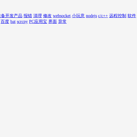
准备开发产品
报错
清理
修改
websocket
小玩意
nodejs
c/c++
远程控制
软件
百度
bat
scrcpy
PC应用宝
界面
异常