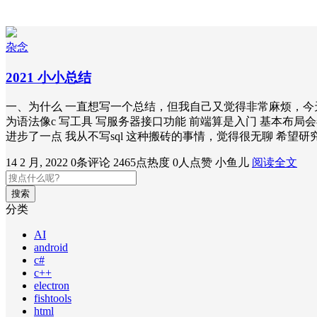
杂念
2021 小小总结
一、为什么 一直想写一个总结，但我自己又觉得非常麻烦，今天简单
为语法像c 写工具 写服务器接口功能 前端算是入门 基本布局会弄
进步了一点 我从不写sql 这种搬砖的事情，觉得很无聊 希望
14 2 月, 2022
0条评论
2465点热度
0人点赞
小鱼儿
阅读全文
搜索
分类
AI
android
c#
c++
electron
fishtools
html