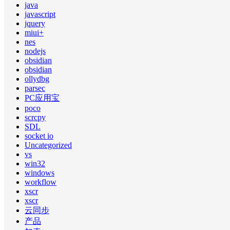
java
javascript
jquery
miui+
nes
nodejs
obsidian
obsidian
ollydbg
parsec
PC应用宝
poco
scrcpy
SDL
socket io
Uncategorized
vs
win32
windows
workflow
xscr
xscr
云同步
产品