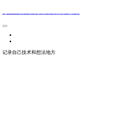
小鱼塘--自说自话的地方
小玩意
小想法
记录自己技术和想法地方