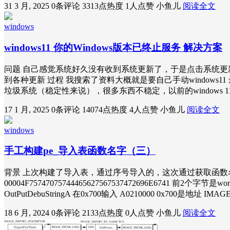
31 3 月, 2025
0条评论
3313点热度
1人点赞
小鱼儿
阅读全文
windows
windows11 你的Windows版本已终止服务 解决方案
问题 自己感觉系统好久没有收到系统更新了，于是点击系统更
到各种更新 过程 我搜索了资料大概就是要自己手动windows1
垃圾系统（稳定性来说），很多东西不稳定，以前的windows 
17 1 月, 2025
0条评论
14074点热度
4人点赞
小鱼儿
阅读全文
windows
手工构建pe_导入表函数名字（三）
背景 上次构建了导入表，通过序号导入的，这次通过获取函数名字获取
00004F75747075744465627567537472696
OutPutDebuStringA 在0x700输入 A0210000 0x700是地址 
18 6 月, 2024
0条评论
2133点热度
0人点赞
小鱼儿
阅读全文