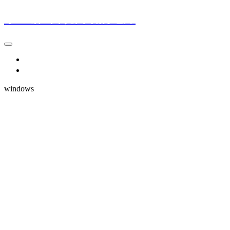
小鱼塘--自说自话的地方
小玩意
小想法
windows