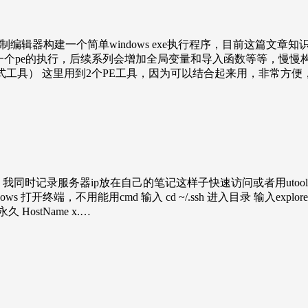
制编辑器构建一个简单windows exe执行程序，目前这篇文
说明一个pe的执行，后续系列会增加全局变量和导入函数等等，慢慢构
re（pe格式工具） 这里用到2个PE工具，因为可以结合起来用，非常方便，
，我同时记录服务器ip放在自己的笔记这样子快速访问或者用uto
终端，不用能用cmd 输入 cd ~/.ssh 进入目录 输入explore
久 HostName x.…