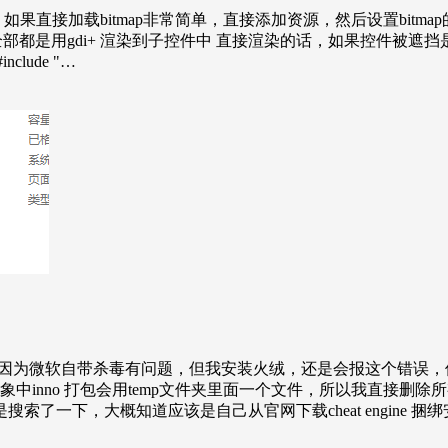
果直接加载bitmap非常简单，直接添加资源，然后设置bitmap
本全部都是用gdi+ 渲染到子控件中 直接渲染的话，如果控件被遮
clude "…
败，我开始因为微软自带杀毒有问题，但我安装火绒，还是会报这个错
nno 打包会用temp文件夹里面一个文件，所以我直接删除所有te
了一下，大概知道应该是自己从官网下载cheat engine 捆