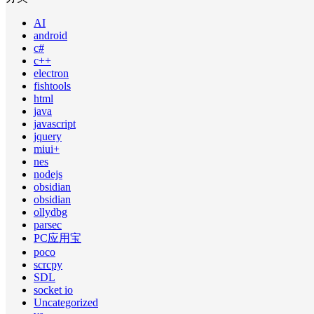
AI
android
c#
c++
electron
fishtools
html
java
javascript
jquery
miui+
nes
nodejs
obsidian
obsidian
ollydbg
parsec
PC应用宝
poco
scrcpy
SDL
socket io
Uncategorized