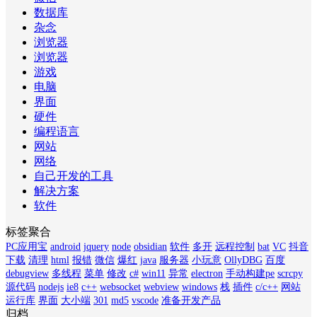
数据库
杂念
浏览器
浏览器
游戏
电脑
界面
硬件
编程语言
网站
网络
自己开发的工具
解决方案
软件
标签聚合
PC应用宝
android
jquery
node
obsidian
软件
多开
远程控制
bat
VC
抖音
下载
清理
html
报错
微信
爆红
java
服务器
小玩意
OllyDBG
百度
debugview
多线程
菜单
修改
c#
win11
异常
electron
手动构建pe
scrcpy
源代码
nodejs
ie8
c++
websocket
webview
windows
栈
插件
c/c++
网站
运行库
界面
大小端
301
md5
vscode
准备开发产品
归档