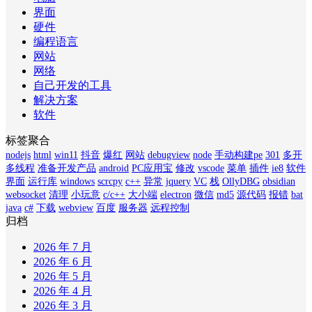
界面
硬件
编程语言
网站
网络
自己开发的工具
解决方案
软件
标签聚合
nodejs
html
win11
抖音
爆红
网站
debugview
node
手动构建pe
301
多开
多线程
准备开发产品
android
PC应用宝
修改
vscode
菜单
插件
ie8
软件
界面
运行库
windows
scrcpy
c++
异常
jquery
VC
栈
OllyDBG
obsidian
websocket
清理
小玩意
c/c++
大小端
electron
微信
md5
源代码
报错
bat
java
c#
下载
webview
百度
服务器
远程控制
归档
2026 年 7 月
2026 年 6 月
2026 年 5 月
2026 年 4 月
2026 年 3 月