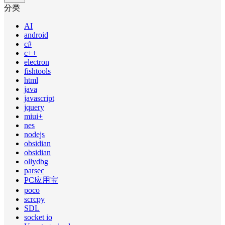
分类
AI
android
c#
c++
electron
fishtools
html
java
javascript
jquery
miui+
nes
nodejs
obsidian
obsidian
ollydbg
parsec
PC应用宝
poco
scrcpy
SDL
socket io