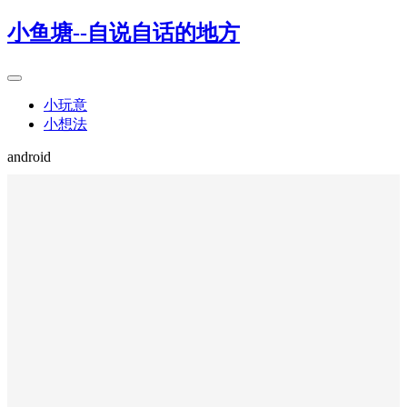
小鱼塘--自说自话的地方
小玩意
小想法
android