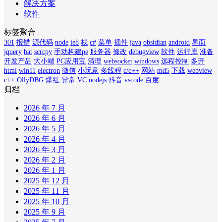
解决方案
软件
标签聚合
301
报错
源代码
node
ie8
栈
c#
菜单
插件
java
obsidian
android
界面
jquery
bat
scrcpy
手动构建pe
服务器
修改
debugview
软件
运行库
准备
开发产品
大小端
PC应用宝
清理
websocket
windows
远程控制
多开
html
win11
electron
微信
小玩意
多线程
c/c++
网站
md5
下载
webview
c++
OllyDBG
爆红
异常
VC
nodejs
抖音
vscode
百度
归档
2026 年 7 月
2026 年 6 月
2026 年 5 月
2026 年 4 月
2026 年 3 月
2026 年 2 月
2026 年 1 月
2025 年 12 月
2025 年 11 月
2025 年 10 月
2025 年 9 月