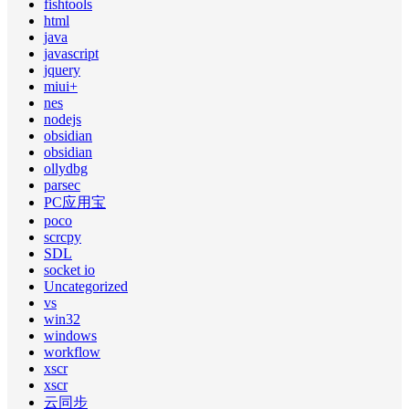
fishtools
html
java
javascript
jquery
miui+
nes
nodejs
obsidian
obsidian
ollydbg
parsec
PC应用宝
poco
scrcpy
SDL
socket io
Uncategorized
vs
win32
windows
workflow
xscr
xscr
云同步