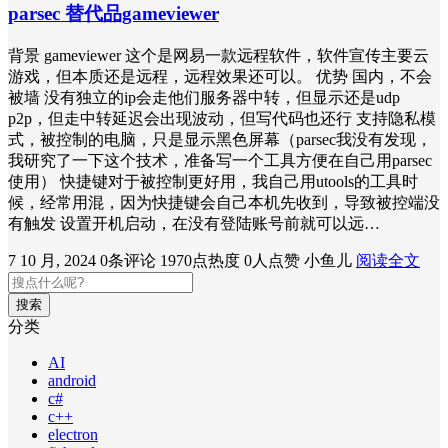
parsec 替代品gameviewer
背景 gameviewer 这个是网易一款远程软件，软件宣传主要云
游戏，但本质还是远程，远程效果还可以。 优势 国内，不会
被墙 没有独立的ip会走他们服务器中转，但显示还是udp
p2p，但走中转延迟会出现波动，但写代码也还行 支持隐私模
式，被控制的电脑，只是显示黑色屏幕（parsec我没有发现，
我研究了一下这个技术，准备写一个工具方便在自己用parsec
使用） 快捷键对于被控制更好用，我自己用utools的工具时
候，经常用混，因为快捷键会自己本机先收到，导致被控端没
有触发 设置开机启动，在没有登陆账号前就可以远…
7 10 月, 2024
0条评论
1970点热度
0人点赞
小鱼儿
阅读全文
搜索
分类
AI
android
c#
c++
electron