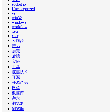
socket io
Uncategorized
vs
win32
windows
workflow
xscr
xscr
云同步
产品
加壳
后端
宝塔
工具
底层技术
开源
开源产品
微信
数据库
杂念
浏览器
浏览器