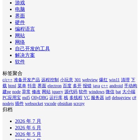
游戏
电脑
界面
硬件
编程语言
网站
网络
自己开发的工具
解决方案
软件
标签聚合
c/c++
准备开发产品
远程控制
小玩意
301
webview
爆红
win11
清理
下
载
html
菜单
抖音
界面
electron
百度
多开
报错
java
c++
android
手动构
建pe
node
异常
修改
网站
jquery
源代码
软件
windows
微信
bat
大小端
PC应用宝
md5
OllyDBG
运行库
栈
多线程
VC
服务器
ie8
debugview
c#
nodejs
插件
websocket
vscode
obsidian
scrcpy
归档
2026 年 7 月
2026 年 6 月
2026 年 5 月