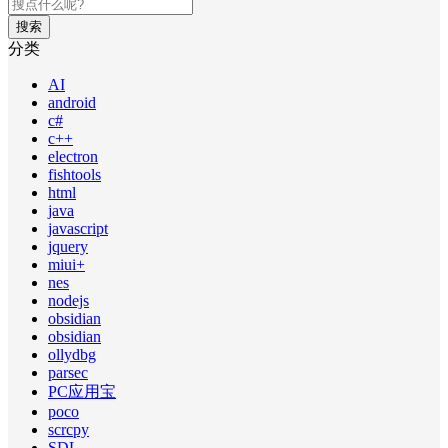
搜索
分类
AI
android
c#
c++
electron
fishtools
html
java
javascript
jquery
miui+
nes
nodejs
obsidian
obsidian
ollydbg
parsec
PC应用宝
poco
scrcpy
SDL