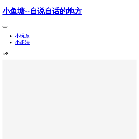
小鱼塘--自说自话的地方
小玩意
小想法
ie8