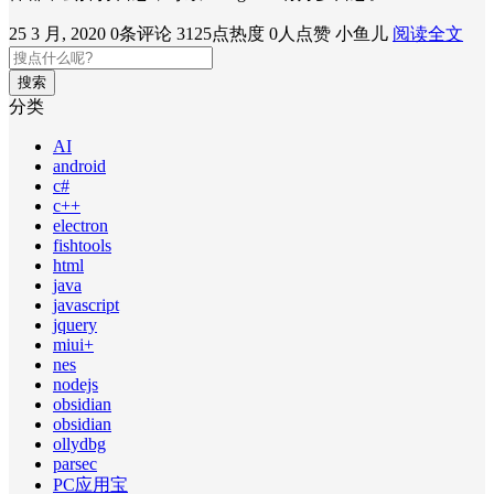
25 3 月, 2020
0条评论
3125点热度
0人点赞
小鱼儿
阅读全文
搜索
分类
AI
android
c#
c++
electron
fishtools
html
java
javascript
jquery
miui+
nes
nodejs
obsidian
obsidian
ollydbg
parsec
PC应用宝