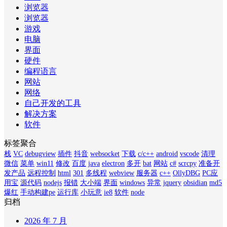
浏览器
浏览器
游戏
电脑
界面
硬件
编程语言
网站
网络
自己开发的工具
解决方案
软件
标签聚合
栈
VC
debugview
插件
抖音
websocket
下载
c/c++
android
vscode
清理
微信
菜单
win11
修改
百度
java
electron
多开
bat
网站
c#
scrcpy
准备开
发产品
远程控制
html
301
多线程
webview
服务器
c++
OllyDBG
PC应
用宝
源代码
nodejs
报错
大小端
界面
windows
异常
jquery
obsidian
md5
爆红
手动构建pe
运行库
小玩意
ie8
软件
node
归档
2026 年 7 月