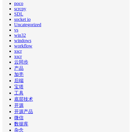
poco
scrcpy
SDL
socket io
Uncategorized
vs
win32
windows
workflow
xscr
xscr
云同步
产品
加壳
后端
宝塔
工具
底层技术
开源
开源产品
微信
数据库
杂念