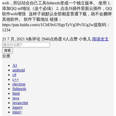
web，所以结合自己工具fishtools变成一个独立版本。 使用 1.
添加QQ url地址（这个必须） 2. 点击JS插件里面云插件，QQ
软件web增强 这样子就默认全部都是普通下载，就不会捆绑
其他软件。 软件下载地址 链接：
https://pan.baidu.com/s/1CbE9oUISgyTyVg5Pv5Ug2w提取码：
1234
21 7 月, 2021
0条评论
2946点热度
0人点赞
小鱼儿
阅读全文
搜索
分类
AI
android
c#
c++
electron
fishtools
html
java
javascript
jquery
miui+