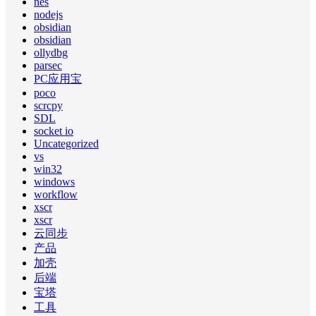
nes
nodejs
obsidian
obsidian
ollydbg
parsec
PC应用宝
poco
scrcpy
SDL
socket io
Uncategorized
vs
win32
windows
workflow
xscr
xscr
云同步
产品
加壳
后端
宝塔
工具