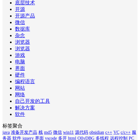
底层技术
开源
开源产品
微信
数据库
杂念
浏览器
浏览器
游戏
电脑
界面
硬件
编程语言
网站
网络
自己开发的工具
解决方案
软件
标签聚合
java
准备开发产品
栈
md5
微信
win11
源代码
obsidian
c++
VC
c/c++
服
务器
软件
jquery
界面
vscode
多开
html
OllyDBG
多线程
远程控制
PC