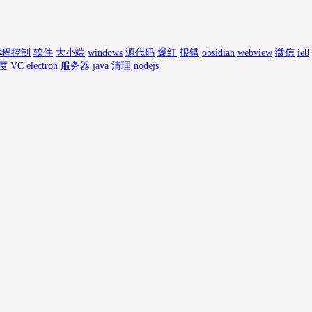
远程控制
软件
大小端
windows
源代码
爆红
报错
obsidian
webview
微信
ie8
度
VC
electron
服务器
java
清理
nodejs