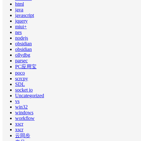
html
java
javascript
jquery
miui+
nes
nodejs
obsidian
obsidian
ollydbg
parsec
PC应用宝
poco
scrcpy
SDL
socket io
Uncategorized
vs
win32
windows
workflow
xscr
xscr
云同步