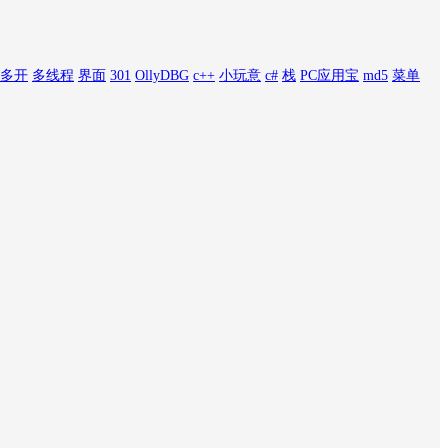
多开
多线程
界面
301
OllyDBG
c++
小玩意
c#
栈
PC应用宝
md5
菜单