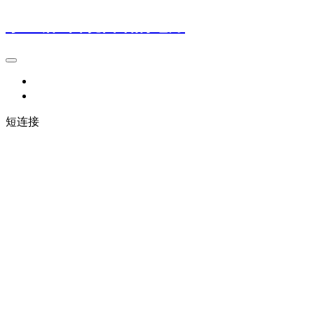
小鱼塘--自说自话的地方
小玩意
小想法
短连接