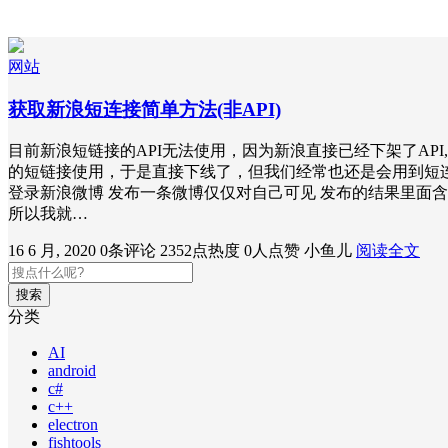
网站
获取新浪短连接简单方法(非API)
目前新浪短链接的API无法使用，因为新浪直接已经下架了A
的短链接使用，于是直接下线了，但我们经常也还是会用到短
登录新浪微博 发布一条微博仅仅对自己可见 发布的结果里面
所以我就…
16 6 月, 2020
0条评论
2352点热度
0人点赞
小鱼儿
阅读全文
搜索
分类
AI
android
c#
c++
electron
fishtools