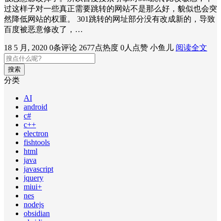
过这样子对一些真正需要跳转的网站不是那么好，貌似也会突
然降低网站的权重。 301跳转的网址部分没有改成新的，导致
百度被恶意修改了，…
18 5 月, 2020
0条评论
2677点热度
0人点赞
小鱼儿
阅读全文
搜索
分类
AI
android
c#
c++
electron
fishtools
html
java
javascript
jquery
miui+
nes
nodejs
obsidian