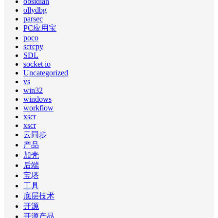
obsidian
ollydbg
parsec
PC应用宝
poco
scrcpy
SDL
socket io
Uncategorized
vs
win32
windows
workflow
xscr
xscr
云同步
产品
加壳
后端
宝塔
工具
底层技术
开源
开源产品