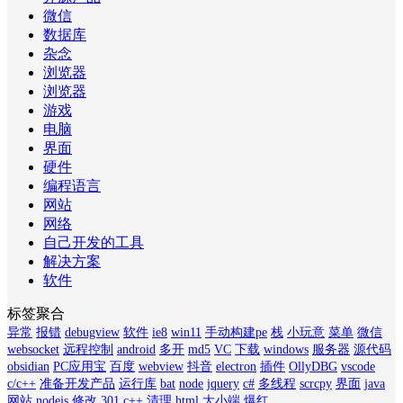
微信
数据库
杂念
浏览器
浏览器
游戏
电脑
界面
硬件
编程语言
网站
网络
自己开发的工具
解决方案
软件
标签聚合
异常
报错
debugview
软件
ie8
win11
手动构建pe
栈
小玩意
菜单
微信
websocket
远程控制
android
多开
md5
VC
下载
windows
服务器
源代码
obsidian
PC应用宝
百度
webview
抖音
electron
插件
OllyDBG
vscode
c/c++
准备开发产品
运行库
bat
node
jquery
c#
多线程
scrcpy
界面
java
网站
nodejs
修改
301
c++
清理
html
大小端
爆红