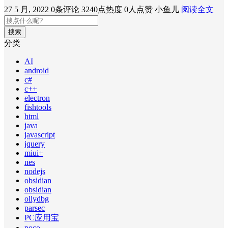
27 5 月, 2022
0条评论
3240点热度
0人点赞
小鱼儿
阅读全文
搜索
分类
AI
android
c#
c++
electron
fishtools
html
java
javascript
jquery
miui+
nes
nodejs
obsidian
obsidian
ollydbg
parsec
PC应用宝
poco