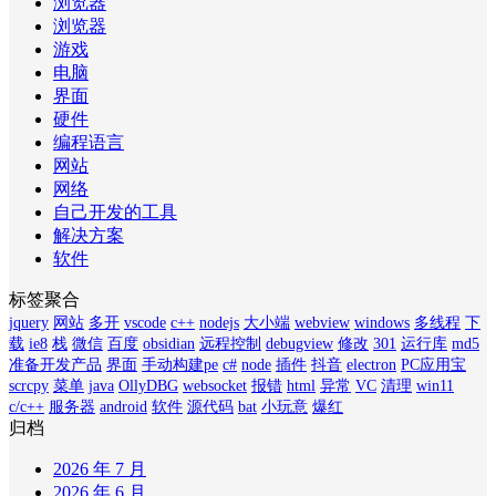
浏览器
浏览器
游戏
电脑
界面
硬件
编程语言
网站
网络
自己开发的工具
解决方案
软件
标签聚合
jquery
网站
多开
vscode
c++
nodejs
大小端
webview
windows
多线程
下
载
ie8
栈
微信
百度
obsidian
远程控制
debugview
修改
301
运行库
md5
准备开发产品
界面
手动构建pe
c#
node
插件
抖音
electron
PC应用宝
scrcpy
菜单
java
OllyDBG
websocket
报错
html
异常
VC
清理
win11
c/c++
服务器
android
软件
源代码
bat
小玩意
爆红
归档
2026 年 7 月
2026 年 6 月