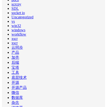
scrcpy
SDL
socket io
Uncategorized
vs
win32
windows
workflow
xscr
xscr
云同步
产品
加壳
后端
宝塔
工具
底层技术
开源
开源产品
微信
数据库
杂念