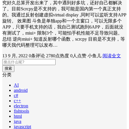
究好久总算开发出来了，其中遇到好多坑，还好自己都解决
了。目前Scrcpy是不支持的，我可能是国内第一个真正支持
的。我通过反射创建虚拟virtual display ,同时可以监听支持APP
旋转。 效果图 斗鱼是单独app和一个主窗口，可以无限多个
APP，只要手机支持的话，我自己测试跑到6APP，后面就没
有测试了，miui+ 限制3个，可能怕手机性能不足导致问题。
总结 逆向miui+ 知道反射哪个函数，scrcpy 目前是不支持，等
哪天我代码整理可以发布…
13 9 月, 2022
0条评论
2780点热度
0人点赞
小鱼儿
阅读全文
搜索
分类
AI
android
c#
c++
electron
fishtools
html
java
javascript