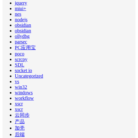
jquery
miui+
nes
nodejs
obsidian
obsidian
ollydbg
parsec
PC应用宝
poco
scrcpy
SDL
socket io
Uncategorized
vs
win32
windows
workflow
xscr
xscr
云同步
产品
加壳
后端