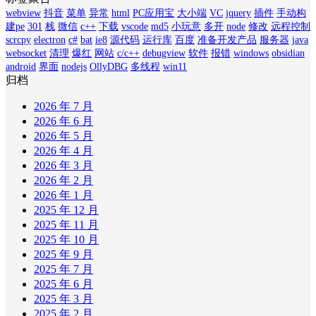
webview
抖音
菜单
异常
html
PC应用宝
大小端
VC
jquery
插件
手动构
建pe
301
栈
微信
c++
下载
vscode
md5
小玩意
多开
node
修改
远程控制
scrcpy
electron
c#
bat
ie8
源代码
运行库
百度
准备开发产品
服务器
java
websocket
清理
爆红
网站
c/c++
debugview
软件
报错
windows
obsidian
android
界面
nodejs
OllyDBG
多线程
win11
归档
2026 年 7 月
2026 年 6 月
2026 年 5 月
2026 年 4 月
2026 年 3 月
2026 年 2 月
2026 年 1 月
2025 年 12 月
2025 年 11 月
2025 年 10 月
2025 年 9 月
2025 年 7 月
2025 年 6 月
2025 年 3 月
2025 年 2 月