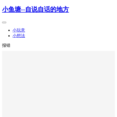
小鱼塘--自说自话的地方
小玩意
小想法
报错