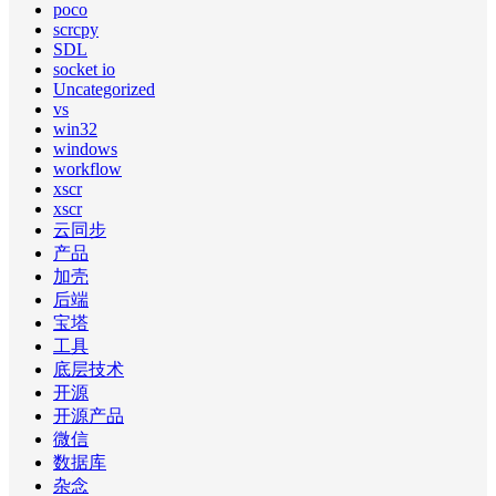
poco
scrcpy
SDL
socket io
Uncategorized
vs
win32
windows
workflow
xscr
xscr
云同步
产品
加壳
后端
宝塔
工具
底层技术
开源
开源产品
微信
数据库
杂念