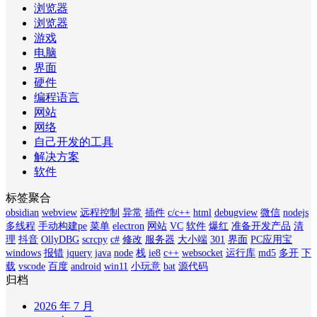
浏览器
浏览器
游戏
电脑
界面
硬件
编程语言
网站
网络
自己开发的工具
解决方案
软件
标签聚合
obsidian
webview
远程控制
异常
插件
c/c++
html
debugview
微信
nodejs
多线程
手动构建pe
菜单
electron
网站
VC
软件
爆红
准备开发产品
清
理
抖音
OllyDBG
scrcpy
c#
修改
服务器
大小端
301
界面
PC应用宝
windows
报错
jquery
java
node
栈
ie8
c++
websocket
运行库
md5
多开
下
载
vscode
百度
android
win11
小玩意
bat
源代码
归档
2026 年 7 月