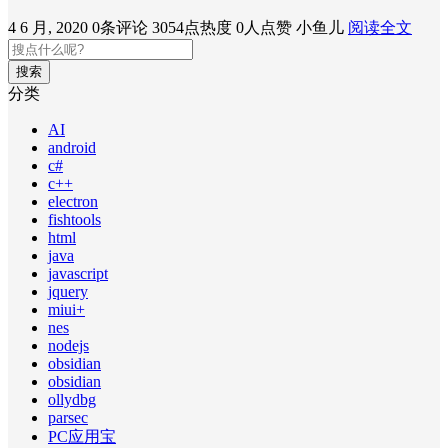
4 6 月, 2020
0条评论
3054点热度
0人点赞
小鱼儿
阅读全文
搜索
分类
AI
android
c#
c++
electron
fishtools
html
java
javascript
jquery
miui+
nes
nodejs
obsidian
obsidian
ollydbg
parsec
PC应用宝