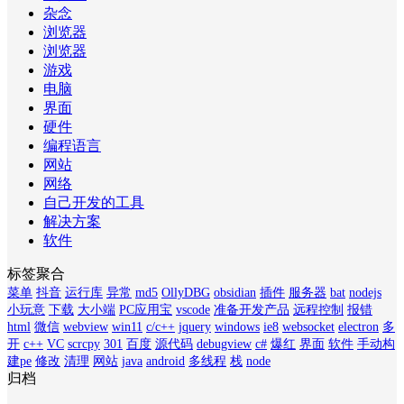
杂念
浏览器
浏览器
游戏
电脑
界面
硬件
编程语言
网站
网络
自己开发的工具
解决方案
软件
标签聚合
菜单
抖音
运行库
异常
md5
OllyDBG
obsidian
插件
服务器
bat
nodejs
小玩意
下载
大小端
PC应用宝
vscode
准备开发产品
远程控制
报错
html
微信
webview
win11
c/c++
jquery
windows
ie8
websocket
electron
多
开
c++
VC
scrcpy
301
百度
源代码
debugview
c#
爆红
界面
软件
手动构
建pe
修改
清理
网站
java
android
多线程
栈
node
归档