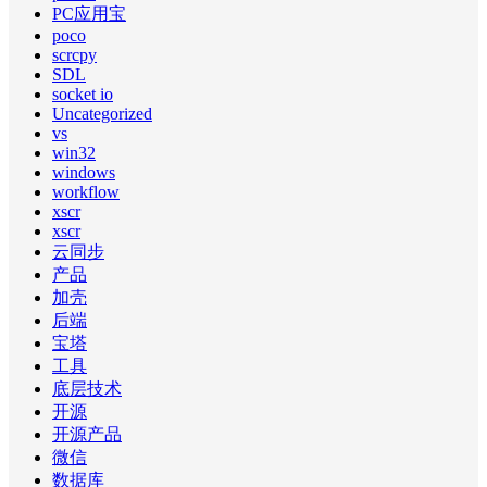
PC应用宝
poco
scrcpy
SDL
socket io
Uncategorized
vs
win32
windows
workflow
xscr
xscr
云同步
产品
加壳
后端
宝塔
工具
底层技术
开源
开源产品
微信
数据库