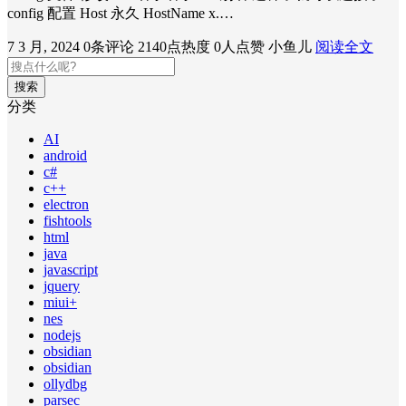
config 配置 Host 永久 HostName x.…
7 3 月, 2024
0条评论
2140点热度
0人点赞
小鱼儿
阅读全文
搜索
分类
AI
android
c#
c++
electron
fishtools
html
java
javascript
jquery
miui+
nes
nodejs
obsidian
obsidian
ollydbg
parsec