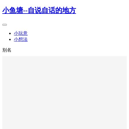
小鱼塘--自说自话的地方
小玩意
小想法
别名