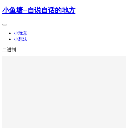
小鱼塘--自说自话的地方
小玩意
小想法
二进制