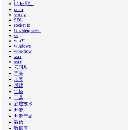
PC应用宝
poco
scrcpy
SDL
socket io
Uncategorized
vs
win32
windows
workflow
xscr
xscr
云同步
产品
加壳
后端
宝塔
工具
底层技术
开源
开源产品
微信
数据库