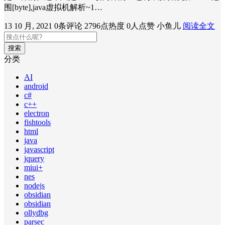
围[byte],java虚拟机解析~1…
13 10 月, 2021
0条评论
2796点热度
0人点赞
小鱼儿
阅读全文
搜索
分类
AI
android
c#
c++
electron
fishtools
html
java
javascript
jquery
miui+
nes
nodejs
obsidian
obsidian
ollydbg
parsec