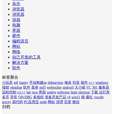
杂念
浏览器
浏览器
游戏
电脑
界面
硬件
编程语言
网站
网络
自己开发的工具
解决方案
软件
标签聚合
小玩意
ie8
jquery
手动构建pe
debugview
修改
抖音
插件
c++
windows
报错
obsidian
软件
菜单
md5
websocket
android
大小端
VC
301
服务器
远程控制
c/c++
bat
java
界面
nodejs
webview
html
electron
下载
运行库
多开
异常
OllyDBG
多线程
准备开发产品
c#
win11
栈
爆红
vscode
scrcpy
源代码
PC应用宝
node
网站
清理
百度
微信
归档