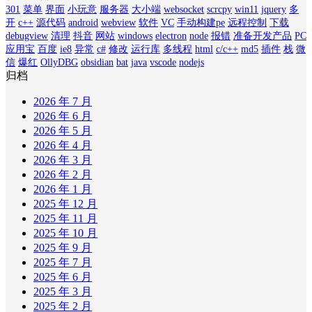
301
菜单
界面
小玩意
服务器
大小端
websocket
scrcpy
win11
jquery
多
开
c++
源代码
android
webview
软件
VC
手动构建pe
远程控制
下载
debugview
清理
抖音
网站
windows
electron
node
报错
准备开发产品
PC
应用宝
百度
ie8
异常
c#
修改
运行库
多线程
html
c/c++
md5
插件
栈
微
信
爆红
OllyDBG
obsidian
bat
java
vscode
nodejs
归档
2026 年 7 月
2026 年 6 月
2026 年 5 月
2026 年 4 月
2026 年 3 月
2026 年 2 月
2026 年 1 月
2025 年 12 月
2025 年 11 月
2025 年 10 月
2025 年 9 月
2025 年 7 月
2025 年 6 月
2025 年 3 月
2025 年 2 月