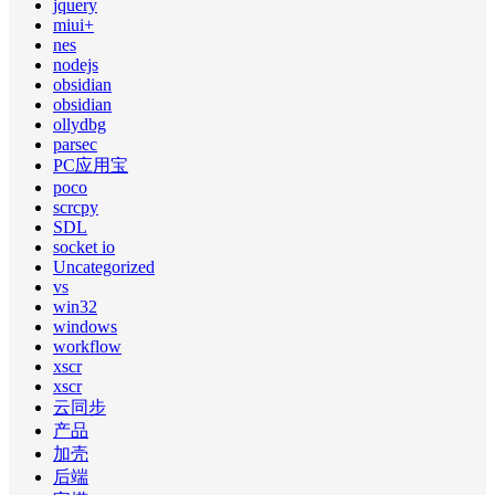
jquery
miui+
nes
nodejs
obsidian
obsidian
ollydbg
parsec
PC应用宝
poco
scrcpy
SDL
socket io
Uncategorized
vs
win32
windows
workflow
xscr
xscr
云同步
产品
加壳
后端