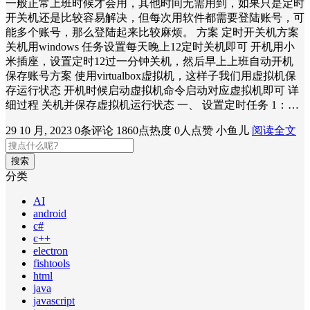
一般正常上班时候才会用，其他时间无需用到，如果只是定时
开关机还是比较容易解决，但每次用软件都需要登陆账号，可
能多个账号，那么登陆起来比较麻烦。 方案 定时开关机方案
关机用windows 任务设置每天晚上12定时关机即可 开机用小
米插座，设置定时12过一分钟关机，然后早上上班自动开机
保存账号方案 使用virtualbox虚拟机，这样子我们用虚拟机保
存运行状态 开机时候启动虚拟机命令启动对应虚拟机即可 详
细过程 关机并保存虚拟机运行状态 一、 设置定时任务 1：…
29 10 月, 2023
0条评论
1860点热度
0人点赞
小鱼儿
阅读全文
搜索
分类
AI
android
c#
c++
electron
fishtools
html
java
javascript