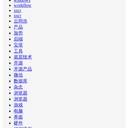
windows
workflow
xscr
xscr
云同步
产品
加壳
后端
宝塔
工具
底层技术
开源
开源产品
微信
数据库
杂念
浏览器
浏览器
游戏
电脑
界面
硬件