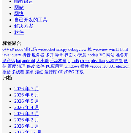
编程语言
网站
网络
自己开发的工具
解决方案
软件
标签聚合
c++
c#
node
源代码
websocket
scrcpy
debugview
栈
webview
win11
html
java
jquery
抖音
服务器
多开
异常
界面
小玩意
nodejs
VC
网站
准备开
发产品
bat
android
大小端
手动构建pe
md5
c/c++
obsidian
远程控制
微
信
百度
清理
修改
软件
PC应用宝
windows
插件
vscode
ie8
301
electron
报错
多线程
菜单
爆红
运行库
OllyDBG
下载
归档
2026 年 7 月
2026 年 6 月
2026 年 5 月
2026 年 4 月
2026 年 3 月
2026 年 2 月
2026 年 1 月
2025 年 12 月