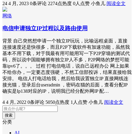
24 4 月, 2023
0条评论
2274点热度
0人点赞
小鱼儿
阅读全文
网络
电信申请独立IP过程以及路由使用
背景 自己突然想申请一个独立IP玩玩，比喻远程桌面，直接
连接速度还是快很多，而且P2P下载软件有加速功能，虽然我
基本不用下载，对于我最有用可能用写一下P2P穿墙的测试代
码，所以说中国能够拥有独立IP人不多，P2P网络的梦想可能
靠ipv6了。。。 过程 打电信电话，说自己远程办公 网上如果
不给你办，一定要态度强硬，不然工信部投诉，结果直接给我
安排。 电信人打电话给我，然后给我设置独立IP 直接网线连
接光猫，登录后台useradmin ，密码在猫的后面，查看分配IP
确实是Ip138对应的IP，说明我已经分配外网IP 配…
4 4 月, 2022
0条评论
5050点热度
1人点赞
小鱼儿
阅读全文
搜索
分类
AI