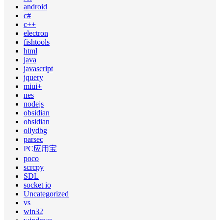
android
c#
c++
electron
fishtools
html
java
javascript
jquery
miui+
nes
nodejs
obsidian
obsidian
ollydbg
parsec
PC应用宝
poco
scrcpy
SDL
socket io
Uncategorized
vs
win32