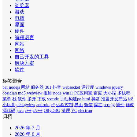
浏览器
游戏
电脑
界面
硬件
编程语言
网站
网络
自己开发的工具
解决方案
软件
标签聚合
bat
nodejs
网站
服务器
301
抖音
websocket
运行库
windows
jquery
obsidian
md5
webview
报错
node
win11
PC应用宝
百度
大小端
多线程
菜单
栈
软件
多开
下载
vscode
手动构建pe
html
异常
准备开发产品
ie8
小玩意
debugview
android
c#
远程控制
界面
微信
爆红
scrcpy
插件
修改
源代码
java
c++
c/c++
OllyDBG
清理
VC
electron
归档
2026 年 7 月
2026 年 6 月