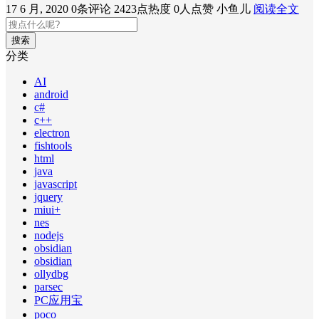
17 6 月, 2020
0条评论
2423点热度
0人点赞
小鱼儿
阅读全文
搜索
分类
AI
android
c#
c++
electron
fishtools
html
java
javascript
jquery
miui+
nes
nodejs
obsidian
obsidian
ollydbg
parsec
PC应用宝
poco