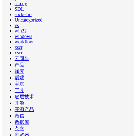
scrcpy
SDL
socket io
Uncategorized
vs
win32
windows
workflow
xscr
xscr
云同步
产品
加壳
后端
宝塔
工具
底层技术
开源
开源产品
微信
数据库
杂念
浏览器