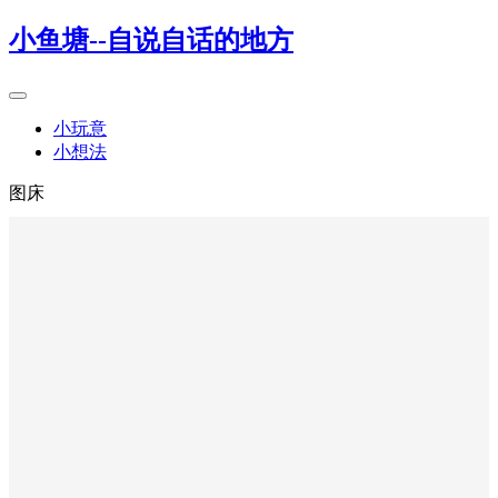
小鱼塘--自说自话的地方
小玩意
小想法
图床