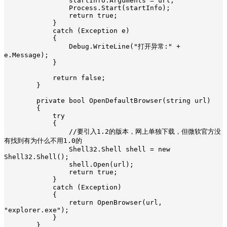
                startInfo.Arguments = url;

                Process.Start(startInfo);

                return true;

            }

            catch (Exception e)

            {

                Debug.WriteLine("打开异常:" + 
e.Message);

            }

            return false;

        }

        private bool OpenDefaultBrowser(string url)

        {

            try

            {

                //要引入1.2的版本，网上单独下载，但微软官方没
有找到有为什么不用1.0的

                Shell32.Shell shell = new 
Shell32.Shell();

                shell.Open(url);

                return true;

            }

            catch (Exception)

            {

                return OpenBrowser(url, 
"explorer.exe");

            }

        }
