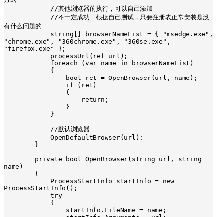
            //其他浏览器的执行，可以自己添加

            //不一定成功，根据自己测试，只要注册表正常安装是没
有什么问题的

            string[] browserNameList = { "msedge.exe", 
"chrome.exe", "360chrome.exe", "360se.exe", 
"firefox.exe" };

            processUrl(ref url);

            foreach (var name in browserNameList)

            {

                bool ret = OpenBrowser(url, name);

                if (ret)

                {

                    return;

                }

            }

            //默认浏览器

            OpenDefaultBrowser(url);

        }

        private bool OpenBrowser(string url, string 
name)

        {

            ProcessStartInfo startInfo = new 
ProcessStartInfo();

            try

            {

                startInfo.FileName = name;
