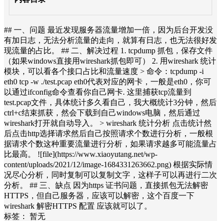
## 一、问题 最近发现服务器流量增加一倍，因为后台开发没
有加日志，无法分析流量的走向，就算有日志，也无法很好发
现流量的占比。 ## 二、解决过程 1. tcpdump 抓包，保存文件
（如果windows直接用wireshark抓包即可） 2. 用wireshark 统计
模块，可以看各个接口占比和流量速度 > 命令：tcpdump -i
eth0 tcp -w ./test.pcap eth0代表对应的网卡，一般是eth0，你可
以通过ifconfig命令查看你自己网卡. 这里捕获tcp流量到
test.pcap文件，具体统计多久看自己，我大概统计3分钟，然后
ctrl+c结束抓获，然会下载到自己windows电脑，然后通过
wireshark打开就自动导入。 > wireshark 统计分析 点击统计然
后点击http选择请求然后自己按照请求个数进行分析，一般根
据请求个数这种重要流量进行分析，如果请求越多可能流量占
比最高。 ![file](https://www.xiaoyutang.net/wp-
content/uploads/2021/12/image-1684331263662.png) 根据实际情
况尽心分析，同时复制可以复制文字，这样子可以再进行二次
分析。 ## 三、缺点 因为https 证书问题，直接抓包无法解密
HTTPS，但自己服务器，应该可以解密，这个百度一下
wireshark 解密HTTPS 配置 应该就可以了。
标签：
暂无